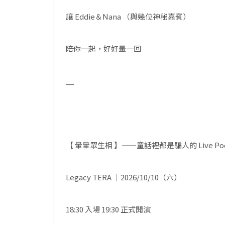
讓
Eddie
＆
Nana
（與幾位神秘嘉賓）
陪你一起，好好暈一回
__
【 暈暈眾生相 】
——
童話裡都是騙人的
Live Po
Legacy TERA ｜
2026/10/10
（六）
18:30 入場
19:30
正式開演