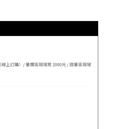
0 元（線上訂購）/ 暈爛區現場票 2000元 / 微暈區現場