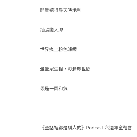
開暈還得靠天時地利
抽張戀人牌
世界換上粉色濾鏡
暈暈眾生相，渺渺塵世間
最是一團和氣
《童話裡都是騙人的》
Podcast
六週年童鞋會