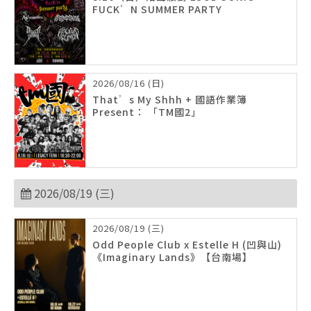
FUCK’N SUMMER PARTY
2026/08/16 (日)
That’s My Shhh + 國語作業簿
Present： 「TM國2」
2026/08/19 (三)
2026/08/19 (三)
Odd People Club x Estelle H (凹與山)
《Imaginary Lands》【台南場】