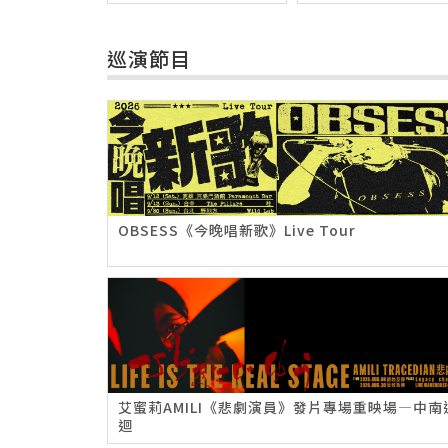
巡演節目
OBSESS《今晚唱新歌》Live Tour
艾蜜莉AMILI《悲劇演員》發片專場重映場—中南
迴