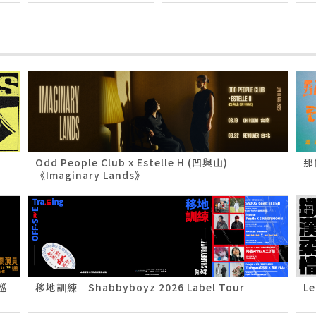
Odd People Club x Estelle H (凹與山)
那
《Imaginary Lands》
巡
移地訓練｜Shabbyboyz 2026 Label Tour
L