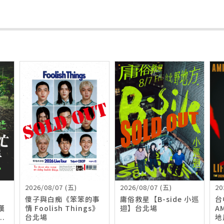
2026/08/07 (五)
2026/08/07 (五)
20
傻子與白痴《笨笨的事
庸俗救星【B-side 小巡
台
漢
情 Foolish Things》
迴】台北場
A
.
台北場
地