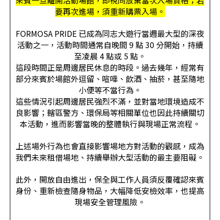
來賓一旦離開活動場館，即視同放棄當次入場資格；若
要再次進場，須重新購票入場。
FORMOSA PRIDE 已成為同志大遊行當週最大型的深夜
活動之一，活動時間通常自晚間 9 點 30 分開始，持續
至凌晨 4 點或 5 點。
這段時間正是周邊居民休息的時段。過去幾年，經常有
部分來賓於場館外逗留、喧嘩、飲酒、抽菸，甚至隨地
小便等不當行為。
這些情況引起周邊居民強烈不滿，並對當地環境造成不
良影響；轄區警方、環保局等相關單位也因此持續關切
本活動，進而影響當晚的整體執行與現場正常流程。
上述場外行為也會直接影響場地方對活動的觀感，成為
我們未來租借場地、持續舉辦大型活動的最主要阻礙。
此外，開放自由進出，保全與工作人員須反覆確認來賓
身份、重新檢查隨身物品，大幅降低安檢效率，也提高
現場安全管理風險。