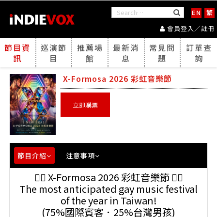
EN
繁
會員登入／註冊
節目資
巡演節
推薦場
最新消
常見問
訂單查
訊
目
館
息
題
詢
X-Formosa 2026 彩虹音樂節
立即購票
節目介紹
注意事項
🏳‍🌈
X-Formosa 2026 彩虹音樂節
🏳‍🌈
The most anticipated gay music festival
of the year in Taiwan!
(75%國際賓客．25%台灣男孩)