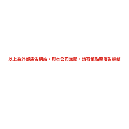
以上為外部廣告網站，與本公司無關，請審慎點擊廣告連結
|
關於iNDIEVOX
|
會員服務條款
|
隱私權政策
|
Cookie Preferences
|
票務服務單位：一定發股份有限公司／統一編號53550756
客服專線：+886 (02) 8793-3502
客服時間：週一 ~ 週五 13:30-18:00 (適逢國定假日暫停服務)
客服信箱：support@indievox.com