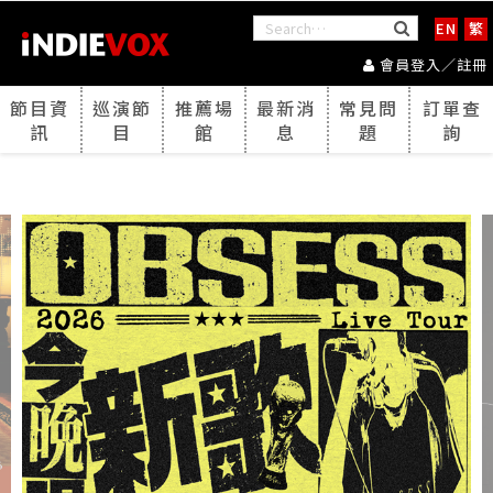
EN
繁
會員登入／註冊
節目資
巡演節
推薦場
最新消
常見問
訂單查
訊
目
館
息
題
詢