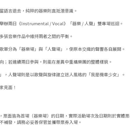
當語言退去，純粹的器樂則直抵潛意識。
Instrumental / Vocal》「器樂 / 人聲」雙專場巡迴。
多張音樂作品中維持兩者之間的平衡。
歌單分為「器樂場」與「人聲場」，使原本交織的聲響各自展開。
向；若連續兩日參與，則能在差異中重構樂團的整體樣貌。
」，人聲場則是以歌聲與旋律建立迷人風格的「我是機車少女」。
家見面！
1 張，票面皆為首場（器樂場）的日期，實際活動場次及日期則於實體
不補發，請務必妥善保管並攜帶票券入場。