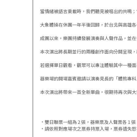
當情緒被語言乘載時，我們聽見被唱出的共鳴；
大象體操在休團一年半後回歸，於台北與高雄各舉辦兩日《
成團以來，樂團持續發展演奏與人聲作品，並在
本次演出將長期並行的兩種創作面向分開呈現，
若選擇單日觀看，觀眾可以專注體驗其中一種面
器樂場的開場嘉賓邀請以演奏見長的「體熊專科
本次演出將帶來一首全新單曲，很期待再次與大
﹡雙日聯票一組為 2 張，器樂票及人聲票各 
﹡請依照對應場次之票券持票入場，票券遺失恕