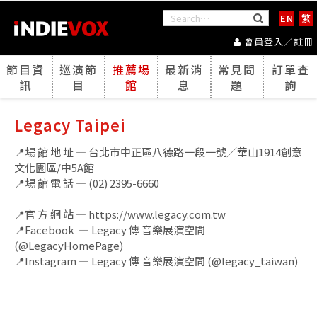
EN
繁
會員登入／註冊
節目資
巡演節
推薦場
最新消
常見問
訂單查
訊
目
館
息
題
詢
Legacy Taipei
📍場 館 地 址 — 台北市中正區八德路一段一號／華山1914創意
文化園區/中5A館
📍場 館 電 話 — (02) 2395-6660
📍官 方 網 站 —
https://www.legacy.com.tw
📍Facebook —
Legacy 傳 音樂展演空間
(
@LegacyHomePage)
📍Instagram —
Legacy 傳 音樂展演空間 (@legacy_taiwan)