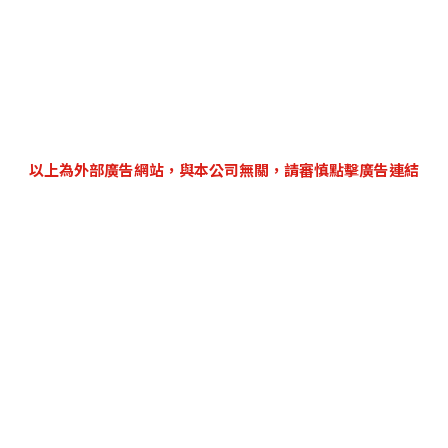
以上為外部廣告網站，與本公司無關，請審慎點擊廣告連結
|
關於iNDIEVOX
|
會員服務條款
|
隱私權政策
|
Cookie Preferences
|
票務服務單位：一定發股份有限公司／統一編號53550756
客服專線：+886 (02) 8793-3502
客服時間：週一 ~ 週五 13:30-18:00 (適逢國定假日暫停服務)
客服信箱：support@indievox.com
© iNDIEVOX 版權所有